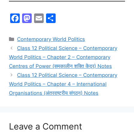
F
M
E
S
a
a
m
h
c
st
ai
ar
Contemporary World Politics
e
o
l
e
Class 12 Political Science – Contemporary
b
d
World Politics – Chapter 2 – Contemporary
o
o
Centres of Power (समकालीन शक्ति केंद्र) Notes
o
n
Class 12 Political Science – Contemporary
k
World Politics – Chapter 4 – International
Organisations (अंतरराष्ट्रीय संगठन) Notes
Leave a Comment