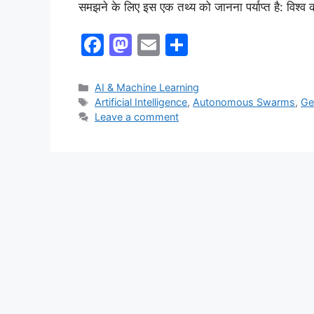
समझने के लिए इस एक तथ्य को जानना पर्याप्त है: विश
F
M
E
S
a
a
m
h
c
st
ai
ar
AI & Machine Learning
Artificial Intelligence
,
Autonomous Swarms
,
Ge
e
o
l
e
Leave a comment
b
d
o
o
o
n
k