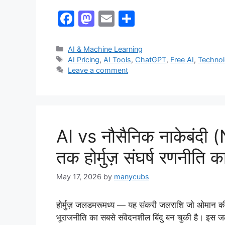
F
M
E
S
a
a
m
h
c
st
ai
ar
AI & Machine Learning
AI Pricing
,
AI Tools
,
ChatGPT
,
Free AI
,
Technol
e
o
l
e
Leave a comment
b
d
o
o
o
n
k
AI vs नौसैनिक नाकेबंद
तक होर्मुज़ संघर्ष रणनीति का 
May 17, 2026
by
manycubs
होर्मुज़ जलडमरूमध्य — यह संकरी जलराशि जो ओमान की 
भूराजनीति का सबसे संवेदनशील बिंदु बन चुकी है। इस ज