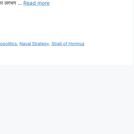
्व का लगभग …
Read more
opolitics
,
Naval Strategy
,
Strait of Hormuz