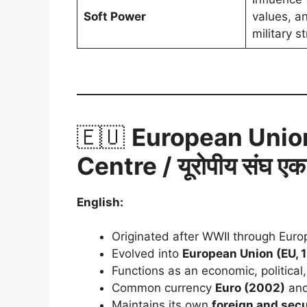
Soft Power
values, a
military s
🇪🇺
European Union
Centre / यूरोपीय संघ एक शक
English:
Originated after WWII through Eur
Evolved into
European Union (EU, 
Functions as an economic, political,
Common currency
Euro (2002)
and
Maintains its own
foreign and secu