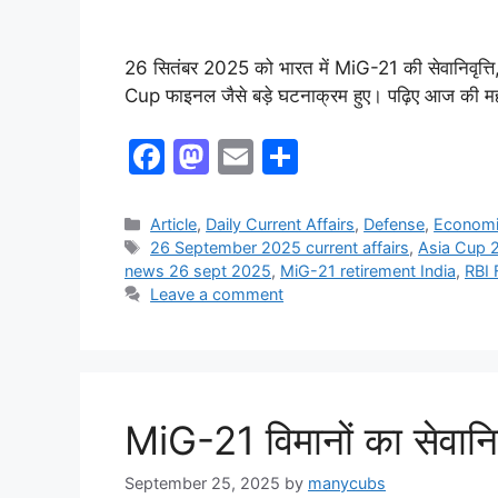
26 सितंबर 2025 को भारत में MiG-21 की सेवानिवृत्त
Cup फाइनल जैसे बड़े घटनाक्रम हुए। पढ़िए आज की महत
F
M
E
S
a
a
m
h
c
st
ai
ar
Article
,
Daily Current Affairs
,
Defense
,
Econom
26 September 2025 current affairs
,
Asia Cup 
e
o
l
e
news 26 sept 2025
,
MiG-21 retirement India
,
RBI 
b
d
Leave a comment
o
o
o
n
k
MiG-21 विमानों का सेवानिव
September 25, 2025
by
manycubs