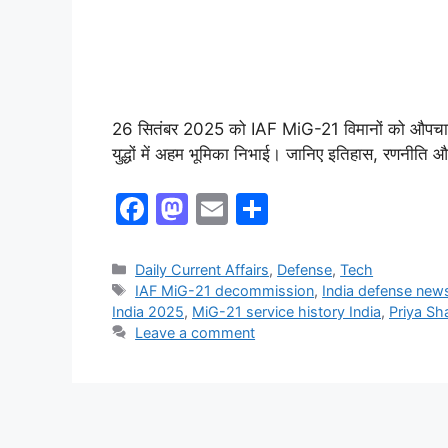
26 सितंबर 2025 को IAF MiG-21 विमानों को औपचारि
युद्धों में अहम भूमिका निभाई। जानिए इतिहास, रणनीति औ
F
M
E
S
a
a
m
h
c
st
ai
ar
Daily Current Affairs
,
Defense
,
Tech
IAF MiG-21 decommission
,
India defense new
e
o
l
e
India 2025
,
MiG-21 service history India
,
Priya Sh
b
d
Leave a comment
o
o
o
n
k