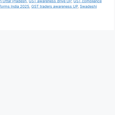
 Uttar Pradesh
,
GST awareness drive UP
,
GST compliance
forms India 2025
,
GST traders awareness UP
,
Swadeshi