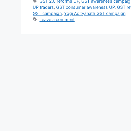
GST 2.0 reforms UP
,
GST awareness campaign
e
o
l
e
UP traders
,
GST consumer awareness UP
,
GST re
b
d
GST campaign
,
Yogi Adityanath GST campaign
Leave a comment
o
o
o
n
k