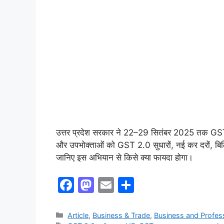
उत्तर प्रदेश सरकार ने 22–29 सितंबर 2025 तक GST जा
और उपभोक्ताओं को GST 2.0 सुधारों, नई कर दरों, बिलिंग
जानिए इस अभियान से किसे क्या फायदा होगा।
F
M
E
S
a
a
m
h
c
st
ai
ar
Article
,
Business & Trade
,
Business and Profes