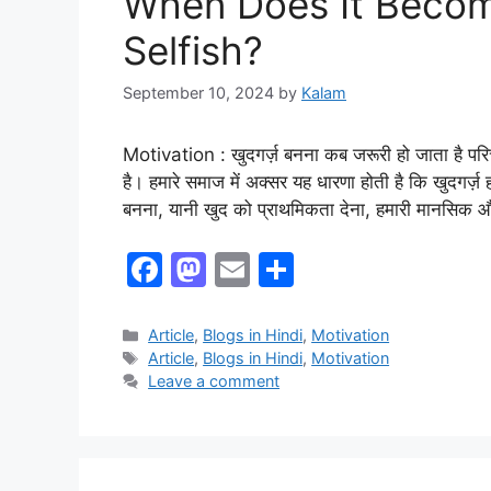
When Does It Becom
Selfish?
September 10, 2024
by
Kalam
Motivation : खुदगर्ज़ बनना कब जरूरी हो जाता है पर
है। हमारे समाज में अक्सर यह धारणा होती है कि खुदगर्ज़
बनना, यानी खुद को प्राथमिकता देना, हमारी मानसिक और
F
M
E
S
a
a
m
h
c
st
ai
ar
Article
,
Blogs in Hindi
,
Motivation
Article
,
Blogs in Hindi
,
Motivation
e
o
l
e
Leave a comment
b
d
o
o
o
n