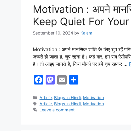
k
Motivation : अपने मानसिक
Keep Quiet For Your
September 10, 2024
by
Kalam
Motivation : अपने मानसिक शांति के लिए चुप रहें पर
जरूरी हो जाता है, चुप रहना है। कई बार, हम सब ऐसीपरिस्थ
है। तो आइए जानते हैं, किन मौकों पर हमें चुप रहकर …
F
M
E
S
a
a
m
h
c
st
ai
ar
Article
,
Blogs in Hindi
,
Motivation
Article
,
Blogs in Hindi
,
Motivation
e
o
l
e
Leave a comment
b
d
o
o