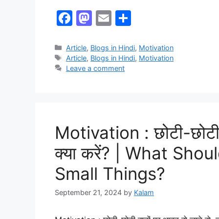
F
M
E
S
a
a
m
h
c
st
ai
ar
Article
,
Blogs in Hindi
,
Motivation
Article
,
Blogs in Hindi
,
Motivation
e
o
l
e
Leave a comment
b
d
o
o
o
n
k
Motivation : छोटी-छोटी 
क्या करें? | What Shou
Small Things?
September 21, 2024
by
Kalam