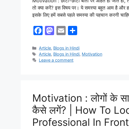
Motivation : छोटी-छोटी बातों पर आहत हो जाते हो, तो
तो क्या करें? इस विषय पर। ये समस्या बहुत आम है और 
इसके लिए हमें सबसे पहले समस्या की पहचान करनी चा
F
M
E
S
a
a
m
h
c
st
ai
ar
Article
,
Blogs in Hindi
Article
,
Blogs in Hindi
,
‏Motivation
e
o
l
e
Leave a comment
b
d
o
o
o
n
k
Motivation : लोगों के 
कैसे लगें? | How To 
Professional In Fron