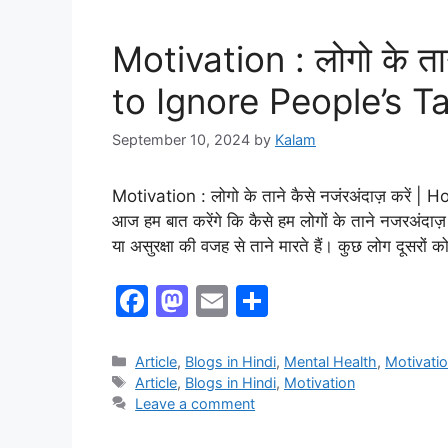
o
n
k
Motivation : लोगो के तान
to Ignore People’s T
September 10, 2024
by
Kalam
Motivation : लोगो के ताने कैसे नजंरअंदाज़ करें
आज हम बात करेंगे कि कैसे हम लोगों के ताने नजरअंदाज़
या असुरक्षा की वजह से ताने मारते हैं। कुछ लोग दूसरो
F
M
E
S
a
a
m
h
c
st
ai
ar
Article
,
Blogs in Hindi
,
Mental Health
,
Motivati
Article
,
Blogs in Hindi
,
Motivation
e
o
l
e
Leave a comment
b
d