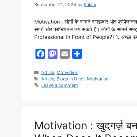
September 21, 2024
by
Kalam
Motivation : लोगों के सामने समझदार और प्रोफेशनल क
स्मार्ट और प्रोफेशनल लग सकते हैं। लोगों के सामन
Professional In Front of People?) 1. अच्छा पहन
F
M
E
S
a
a
m
h
c
st
ai
ar
Article
,
Motivation
Article
,
Blogs in Hindi
,
‏Motivation
e
o
l
e
Leave a comment
b
d
o
o
o
n
k
Motivation : खुदगर्ज़ बन