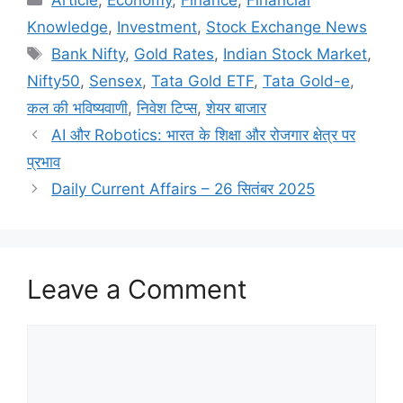
Article
,
Economy
,
Finance
,
Financial
e
o
l
e
Knowledge
,
Investment
,
Stock Exchange News
b
d
Bank Nifty
,
Gold Rates
,
Indian Stock Market
,
o
o
Nifty50
,
Sensex
,
Tata Gold ETF
,
Tata Gold-e
,
o
n
कल की भविष्यवाणी
,
निवेश टिप्स
,
शेयर बाजार
k
AI और Robotics: भारत के शिक्षा और रोजगार क्षेत्र पर
प्रभाव
Daily Current Affairs – 26 सितंबर 2025
Leave a Comment