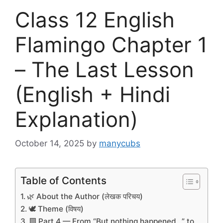
Class 12 English
Flamingo Chapter 1
– The Last Lesson
(English + Hindi
Explanation)
October 14, 2025
by
manycubs
Table of Contents
🌿 About the Author (लेखक परिचय)
🕊️ Theme (विषय)
🟩 Part 4 — From “But nothing happened…” to