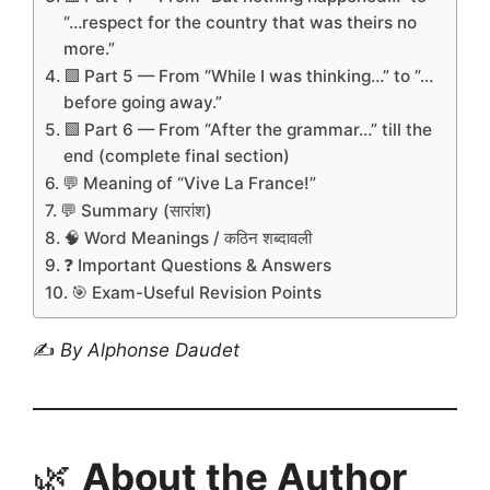
“…respect for the country that was theirs no
more.”
🟩 Part 5 — From “While I was thinking…” to “…
before going away.”
🟩 Part 6 — From “After the grammar…” till the
end (complete final section)
💬 Meaning of “Vive La France!”
💬 Summary (सारांश)
🧠 Word Meanings / कठिन शब्दावली
❓ Important Questions & Answers
🎯 Exam-Useful Revision Points
✍️
By Alphonse Daudet
🌿
About the Author