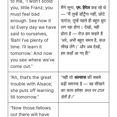
to me, “I won’t scold
you, little Franz; you
मैंने सुना,
एम. हैमेल
कह रहे थे
must feel bad
— “मैं तुम्हें डाँटूँगा नहीं, छोटे
enough. See how it
फ्रांज़; तुम्हें पहले ही बहुत बुरा
is! Every day we have
लग रहा होगा। देखो, यही
said to ourselves,
होता है — रोज़ हम कहते हैं
‘Bah! I’ve plenty of
‘अरे, अभी बहुत समय है, कल
time. I’ll learn it
सीख लेंगे।’ और अब देखो,
tomorrow.’ And now
हम कहाँ आ गए हैं!”
you see where we’ve
come out.”
“Ah, that’s the great
“यही तो
अल्सास
की सबसे
trouble with Alsace;
बड़ी समस्या है — वह सीखने
she puts off learning
का काम हमेशा
कल पर टाल
till tomorrow.”
देती है।
”
“Now those fellows
out there will have