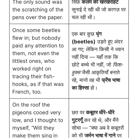
The only sound was
सिर्फ़
कलम की खरखराहट
the scratching of the
सुनाई दे रही थी जो कागज़ पर
pens over the paper.
चल रही थी।
Once some beetles
एक बार कुछ
भृंग
flew in; but nobody
(beetles)
उड़ते हुए अंदर
paid any attention to
आ गए; लेकिन किसी ने ध्यान
them, not even the
नहीं दिया — यहाँ तक कि
littlest ones, who
छोटे बच्चे भी नहीं, जो
फिश-
worked right on
हुक्स
जैसी आकृतियाँ बनाते
tracing their fish-
रहे, मानो वह भी
फ्रेंच भाषा
hooks, as if that was
का हिस्सा
हो।
French, too.
On the roof the
pigeons cooed very
छत पर
कबूतर धीरे-धीरे
low, and I thought to
गुटरगूँ
कर रहे थे, और मैंने
myself, “Will they
सोचा — “क्या अब वे कबूतरों
make them sing in
को भी
जर्मन भाषा में गाने
पर