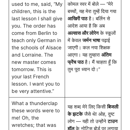
used to me, said, “My
कोमल स्वर में बोले — “मेरे
children, this is the
बच्चों, यह मेरा तुम्हें दिया गया
last lesson I shall give
आखिरी पाठ
है। बर्लिन से
you. The order has
आदेश आया है कि अब
come from Berlin to
अल्सास और लोरेन
के स्कूलों
teach only German in
में केवल
जर्मन भाषा
पढ़ाई
the schools of Alsace
जाएगी। कल नया शिक्षक
and Lorraine. The
आएगा। यह तुम्हारा
अंतिम
new master comes
फ्रेंच पाठ
है। मैं चाहता हूँ कि
tomorrow. This is
तुम पूरा ध्यान दो।”
your last French
lesson. I want you to
be very attentive.”
What a thunderclap
यह शब्द मेरे लिए किसी
बिजली
these words were to
के झटके
जैसे थे! ओह, दुष्ट
me! Oh, the
लोग — यही तो उन्होंने
टाउन
wretches; that was
हॉल
के नोटिस बोर्ड पर लगाया