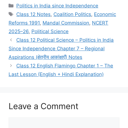
c
st
ai
ar
Politics in India since Independence
e
o
l
e
Class 12 Notes
,
Coalition Politics
,
Economic
b
d
Reforms 1991
,
Mandal Commission
,
NCERT
o
o
2025–26
,
Political Science
o
n
Class 12 Political Science – Politics in India
k
Since Independence Chapter 7 – Regional
Aspirations (क्षेत्रीय आकांक्षाएँ) Notes
Class 12 English Flamingo Chapter 1 – The
Last Lesson (English + Hindi Explanation)
Leave a Comment