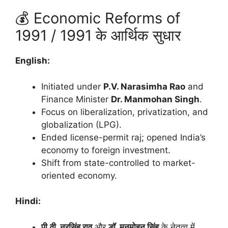
💰 Economic Reforms of
1991 / 1991 के आर्थिक सुधार
English:
Initiated under
P.V. Narasimha Rao
and
Finance Minister
Dr. Manmohan Singh
.
Focus on liberalization, privatization, and
globalization (LPG).
Ended license-permit raj; opened India’s
economy to foreign investment.
Shift from state-controlled to market-
oriented economy.
Hindi:
पी.वी. नरसिंह राव
और
डॉ. मनमोहन सिंह
के नेतृत्व में