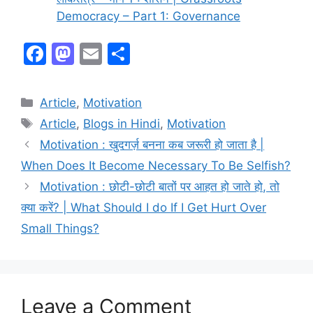
Democracy – Part 1: Governance
F
M
E
S
a
a
m
h
c
st
ai
ar
Article
,
Motivation
e
o
l
e
Article
,
Blogs in Hindi
,
‏Motivation
b
d
Motivation : खुदगर्ज़ बनना कब जरूरी हो जाता है |
o
o
When Does It Become Necessary To Be Selfish?
o
n
Motivation : छोटी-छोटी बातों पर आहत हो जाते हो, तो
k
क्या करें? | What Should I do If I Get Hurt Over
Small Things?
Leave a Comment