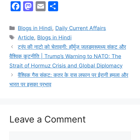
F
M
E
S
a
a
m
h
c
st
ai
ar
Blogs in Hindi
,
Daily Current Affairs
e
o
l
e
Article
,
Blogs in Hindi
b
d
ट्रंप की नाटो को चेतावनी: हॉर्मुज़ जलडमरूमध्य संकट और
o
o
वैश्विक कूटनीति | Trump’s Warning to NATO: The
o
n
Strait of Hormuz Crisis and Global Diplomacy
k
वैश्विक गैस संकट: कतर के रास लफान पर ईरानी हमला और
भारत पर इसका प्रभाव
Leave a Comment