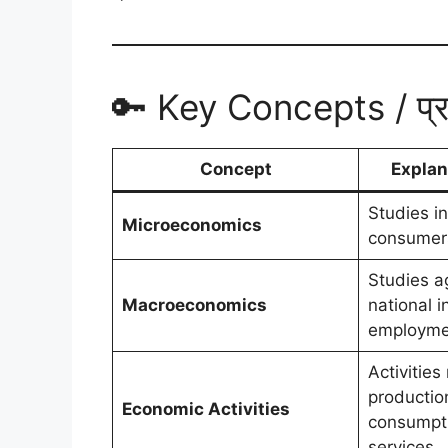
🔑 Key Concepts / प्र
Concept
Explan
Studies in
Microeconomics
consumers
Studies a
Macroeconomics
national 
employmen
Activities
production
Economic Activities
consumpti
services.