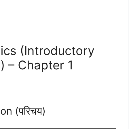
cs (Introductory
 – Chapter 1
on (परिचय)