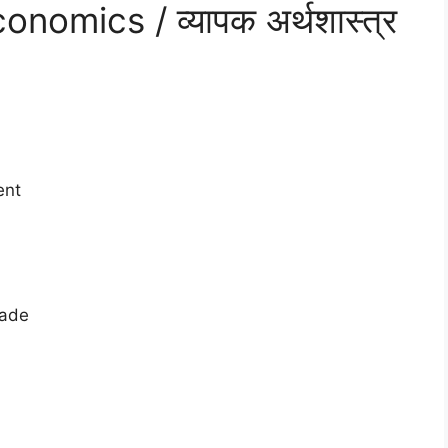
omics / व्यापक अर्थशास्त्र
ent
rade