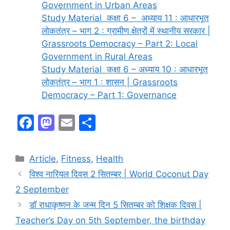
Government in Urban Areas
Study Material कक्षा 6 – अध्याय 11 : आधारभूत
लोकतंत्र – भाग 2 : ग्रामीण क्षेत्रों में स्थानीय सरकार |
Grassroots Democracy – Part 2: Local
Government in Rural Areas
Study Material कक्षा 6 – अध्याय 10 : आधारभूत
लोकतंत्र – भाग 1 : शासन | Grassroots
Democracy – Part 1: Governance
F
M
E
S
a
a
m
h
c
st
ai
ar
Article
,
Fitness
,
Health
e
o
l
e
विश्व नारियल दिवस 2 सितम्बर | World Coconut Day
b
d
2 September
o
o
डॉ राधाकृष्‍णन के जन्म दिन 5 सितम्बर को शिक्षक दिवस |
o
n
Teacher’s Day on 5th September, the birthday