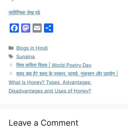
साहित्यिक लेख पढ़े
F
M
E
S
a
a
m
h
c
st
ai
ar
Blogs in Hindi
e
o
l
e
Sunaina
b
d
विश्व कविता दिवस | World Poetry Day
o
o
शहद क्या है? शहद के प्रकार, फायदे, नुकसान और उपयोग |
o
n
What is Honey? Types, Advantages,
k
Disadvantages and Uses of Honey?
Leave a Comment