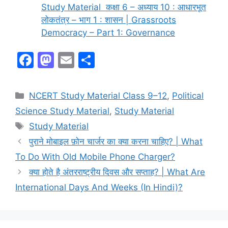
Study Material कक्षा 6 – अध्याय 10 : आधारभूत
लोकतंत्र – भाग 1 : शासन | Grassroots
Democracy – Part 1: Governance
F
M
E
S
a
a
m
h
c
st
ai
ar
NCERT Study Material Class 9–12
,
Political
e
o
l
e
Science Study Material
,
Study Material
b
d
Study Material
o
o
पुराने मोबाइल फ़ोन चार्जर का क्या करना चाहिए? | What
o
n
To Do With Old Mobile Phone Charger?
k
क्या होते है अंतरराष्ट्रीय दिवस और सप्ताह? | What Are
International Days And Weeks (In Hindi)?