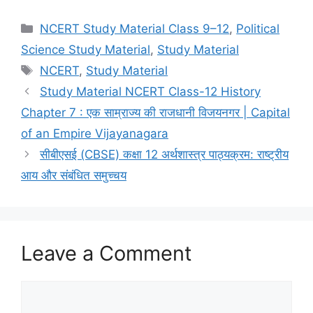
a
a
m
h
c
st
ai
ar
NCERT Study Material Class 9–12
,
Political
e
o
l
e
Science Study Material
,
Study Material
b
d
NCERT
,
Study Material
o
o
Study Material NCERT Class-12 History
o
n
Chapter 7 : एक साम्राज्य की राजधानी विजयनगर | Capital
k
of an Empire Vijayanagara
सीबीएसई (CBSE) कक्षा 12 अर्थशास्त्र पाठ्यक्रम: राष्ट्रीय
आय और संबंधित समुच्चय
Leave a Comment