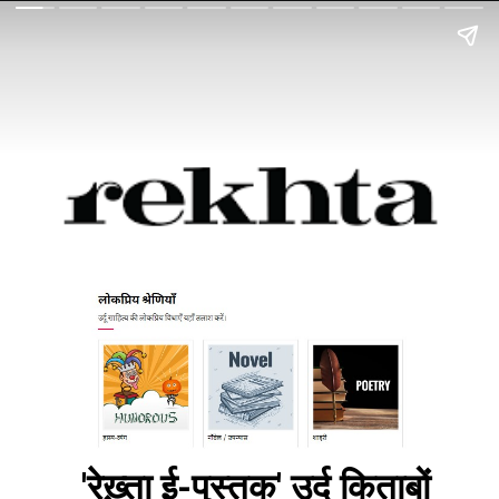
'रेख़्ता ई-पुस्तक' उर्दू किताबों